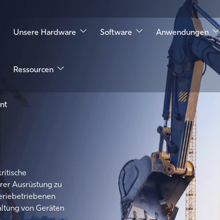
Unsere Hardware
Software
Anwendungen
Ressourcen
Bodenfeuchtigkeit und -qualität
Wassermess
Temperatur und Luftfeuchtigkeit
Sturm- und 
nt
Viehwirtschaft
Tankfüllstan
Wetterstationen
ritische
rer Ausrüstung zu
teriebetriebenen
ltung von Geräten