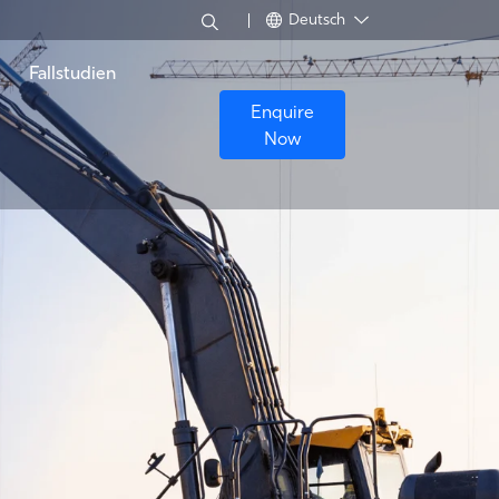
Deutsch
Fallstudien
Enquire
Now
ung
Generatorüberwachung
Hochwasser
Pulszählung
d und -qualität