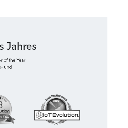
s Jahres
 of the Year
e- und